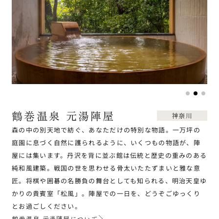
鶴巻温泉 元湯陣屋
神奈川
森の中の別天地で紡ぐ、あなただけの特別な物語。一万坪の
庭園に息づく自然に護られるように、いくつもの物語が、陣
屋には集います。丹沢を背に並ぶ館は伝統と歴史の重みのある
純和風建築。戦国の世を思わせる骨太いたたずまいと雅な意
匠。将棋や囲碁の名勝負の舞台としても知られる、明治天皇ゆ
かりの貴賓室「松風」。陣屋での一日を、どうぞごゆっくり
とお過ごしください。
鶴巻温泉 元湯陣屋について