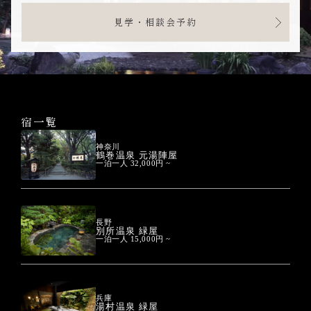
見学・相談会予約
宿一覧
神奈川
鶴巻温泉 元湯陣屋
一泊一人 32,000円 ~
長野
別所温泉 緑屋
一泊一人 15,000円 ~
兵庫
湯村温泉 緑屋