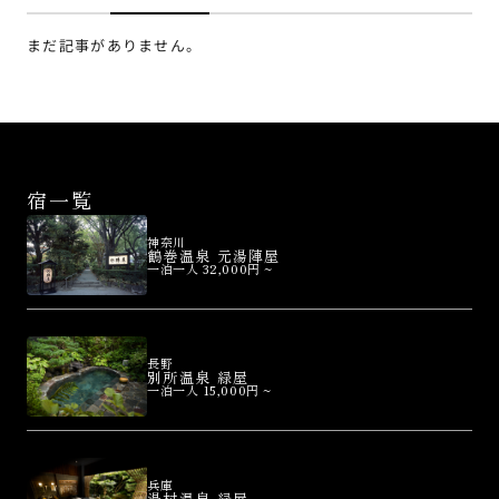
まだ記事がありません。
宿一覧
神奈川
鶴巻温泉 元湯陣屋
一泊一人 32,000円 ~
長野
別所温泉 緑屋
一泊一人 15,000円 ~
兵庫
湯村温泉 緑屋