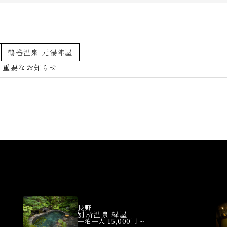
鶴巻温泉 元湯陣屋
重要なお知らせ
長野
別所温泉 緑屋
一泊一人 15,000円 ~