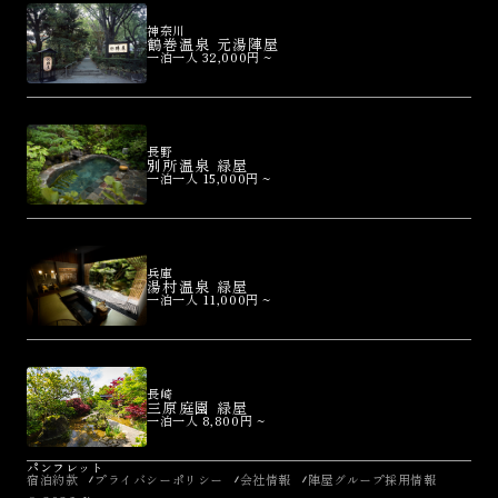
神奈川
鶴巻温泉 元湯陣屋
一泊一人 32,000円 ~
長野
別所温泉 緑屋
一泊一人 15,000円 ~
兵庫
湯村温泉 緑屋
一泊一人 11,000円 ~
長崎
三原庭園 緑屋
一泊一人 8,800円 ~
パンフレット
宿泊約款
プライバシーポリシー
会社情報
陣屋グループ採用情報