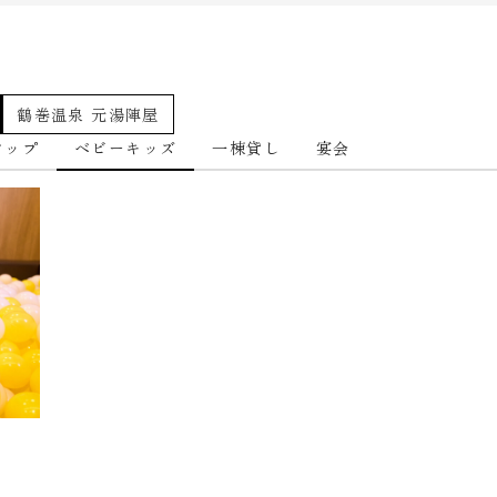
鶴巻温泉 元湯陣屋
アップ
ベビーキッズ
一棟貸し
宴会