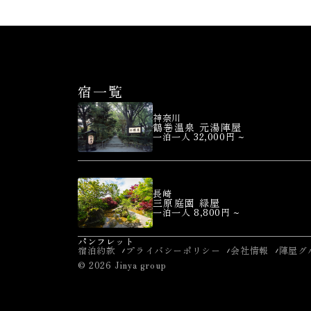
宿一覧
神奈川
鶴巻温泉 元湯陣屋
一泊一人 32,000円 ~
長崎
三原庭園 緑屋
一泊一人 8,800円 ~
パンフレット
宿泊約款
プライバシーポリシー
会社情報
陣屋グ
© 2026 Jinya group