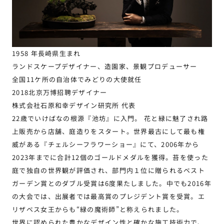
1958 年長崎県生まれ
ランドスケープデザイナー、造園家、景観プロデューサー
全国11ケ所の自治体でみどりの大使就任
2018北京万博招聘デザイナー
株式会社石原和幸デザイン研究所 代表
22歳でいけばなの根源『池坊』に入門。 花と緑に魅了され路
上販売から店舗、庭造りをスタート。世界最古にして最も権
威がある『チェルシーフラワーショー』にて、2006年から
2023年までに合計12個のゴールドメダルを獲得。苔を使った
庭で独自の世界観が評価され、部門内１位に贈られるベスト
ガーデン賞とのダブル受賞は6度果たしました。中でも2016年
の大会では、出展者では最高賞のプレジデント賞を受賞。エ
リザベス女王からも“緑の魔術師”と称えられました。
世界に認められた豊かなデザイン性と確かな施工技術力で、