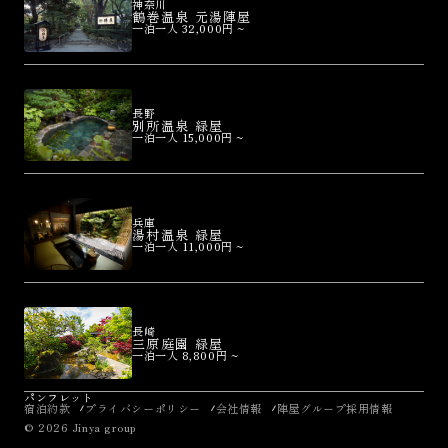
神奈川
鶴巻温泉 元湯陣屋
一泊一人 32,000円 ~
長野
別所温泉 緑屋
一泊一人 15,000円 ~
兵庫
湯村温泉 緑屋
一泊一人 11,000円 ~
長崎
三原庭園 緑屋
一泊一人 8,800円 ~
パンフレット
宿泊約款
プライバシーポリシー
会社情報
陣屋グループ採用情報
© 2026 Jinya group