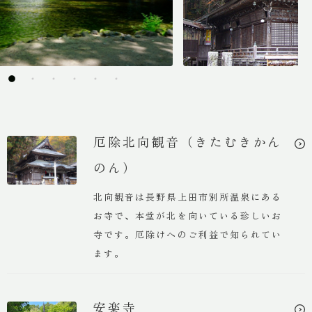
宿一覧
鶴巻温泉 元湯陣屋
一泊一人
32,000円 ~
厄除北向観音（きたむきかん
のん）
湯村温泉 緑屋
北向観音は長野県上田市別所温泉にある
一泊一人
お寺で、本堂が北を向いている珍しいお
11,000円 ~
寺です。厄除けへのご利益で知られてい
ます。
別所温泉 緑屋
一泊一人
安楽寺
15,000円 ~