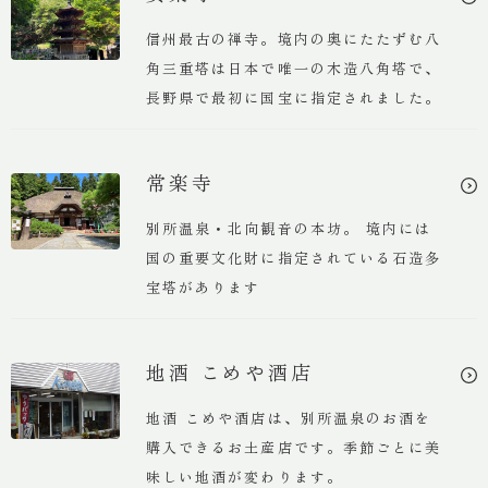
信州最古の禅寺。境内の奥にたたずむ八
角三重塔は日本で唯一の木造八角塔で、
三原庭園 緑屋
長野県で最初に国宝に指定されました。
一泊一人
8,800円 ~
常楽寺
別所温泉・北向観音の本坊。 境内には
緑屋について
国の重要文化財に指定されている石造多
宝塔があります
別所温泉 緑屋 最新情報
地酒 こめや酒店
English
简体中文
繁體中文
한국어
地酒 こめや酒店は、別所温泉のお酒を
購入できるお土産店です。季節ごとに美
味しい地酒が変わります。