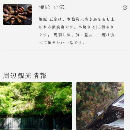
最新情報
焼匠 正宗
焼匠 正宗は、本格炭火焼き鳥を召し上
がれる飲食店です。串焼きは16種あり
ます。 馬刺しは、質・量共に一度は食
宿泊予約
べて頂きたい一品です。
ご予約の確認・変更
周辺観光情報
グループ施設空室検索
お問い合わせ