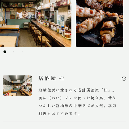
温泉
客室
料理
館内施設
居酒屋 桂
地域住民に愛される老舗居酒屋「桂」。
過ごし方
美味（おい）ダレを使った焼き鳥、昔な
つかしい醤油味の中華そばが人気。季節
アクセス
料理もおすすめです。