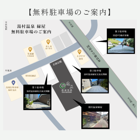
【無料駐車場のご案内】
客室
館内施設
料理
過ごし方
アクセス
最新情報