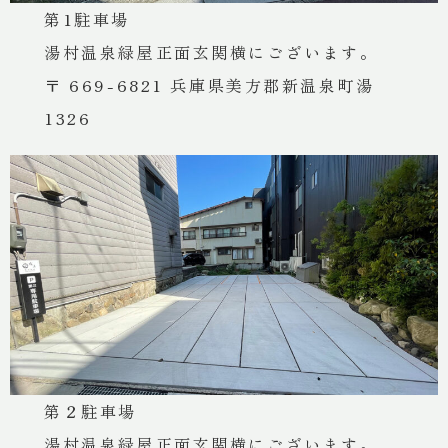
宿一覧
第1駐車場
湯村温泉緑屋正面玄関横にございます。
鶴巻温泉 元湯陣屋
〒 669-6821 兵庫県美方郡新温泉町湯
一泊一人
1326
32,000円 ~
湯村温泉 緑屋
一泊一人
11,000円 ~
別所温泉 緑屋
一泊一人
15,000円 ~
第２駐車場
湯村温泉緑屋正面玄関横にございます。