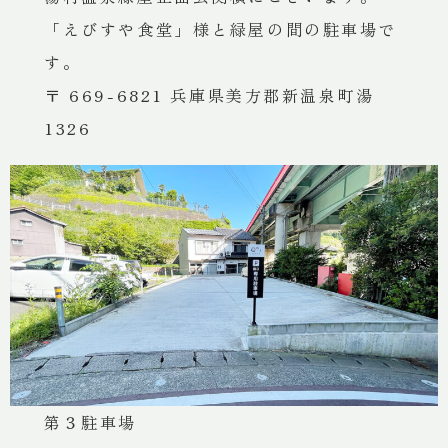
三原庭園 緑屋
「えびすや食堂」様と緑屋の間の駐車場で
一泊一人
8,800円 ~
す。
〒 669-6821 兵庫県美方郡新温泉町湯
1326
緑屋について
湯村温泉 緑屋 最新情報
English
简体中文
繁體中文
한국어
第３駐車場