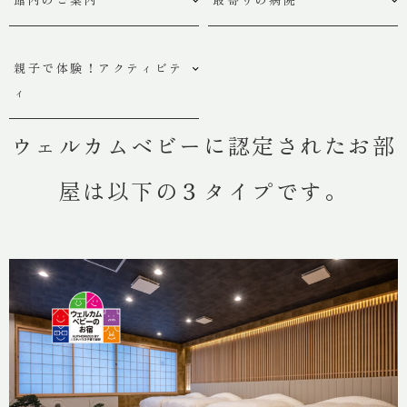
宿一覧
親子で体験！アクティビテ
鶴巻温泉 元湯陣屋
ィ
一泊一人
32,000円 ~
ウェルカムベビーに認定されたお部
屋は以下の３タイプです。
湯村温泉 緑屋
一泊一人
11,000円 ~
別所温泉 緑屋
一泊一人
15,000円 ~