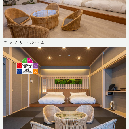
三原庭園 緑屋
一泊一人
8,800円 ~
ファミリールーム
緑屋について
湯村温泉 緑屋 最新情報
English
简体中文
繁體中文
한국어