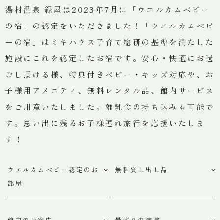
湯村温泉 緑屋は2023年7月に「ウエルカムベビー
の宿」の認定をいただきました！「ウエルカムベビ
宿泊予約
ーの宿」はミキハウス子育て総研の基準を満たした
施設にこれを認定したお宿です。安心・快適にお過
ごし頂ける様、特典付きベビー・キッズ対応や、お
ご予約の確認・変更
子様用アメニティ、無料レンタル品、館内サービス
をご用意いたしました。離乳食の持ち込みも可能で
グループ施設空室検索
す。思い出に残るお子様連れ旅行を応援いたしま
す！
ウエルカムベビー認定のお
無料貸し出し品
お問い合わせ
部屋
館内のご案内
最寄りの病院